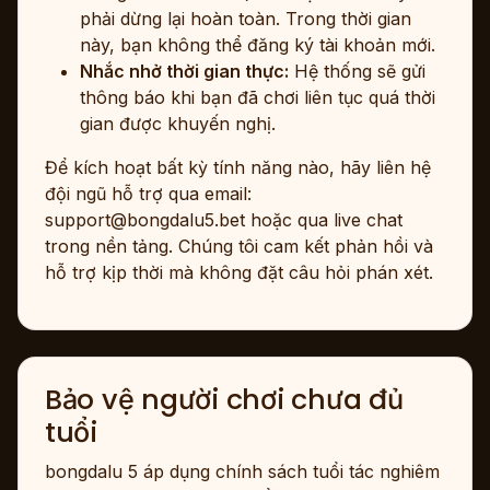
phải dừng lại hoàn toàn. Trong thời gian
này, bạn không thể đăng ký tài khoản mới.
Nhắc nhở thời gian thực:
Hệ thống sẽ gửi
thông báo khi bạn đã chơi liên tục quá thời
gian được khuyến nghị.
Để kích hoạt bất kỳ tính năng nào, hãy liên hệ
đội ngũ hỗ trợ qua email:
support@bongdalu5.bet
hoặc qua live chat
trong nền tảng. Chúng tôi cam kết phản hồi và
hỗ trợ kịp thời mà không đặt câu hỏi phán xét.
Bảo vệ người chơi chưa đủ
tuổi
bongdalu 5 áp dụng chính sách tuổi tác nghiêm