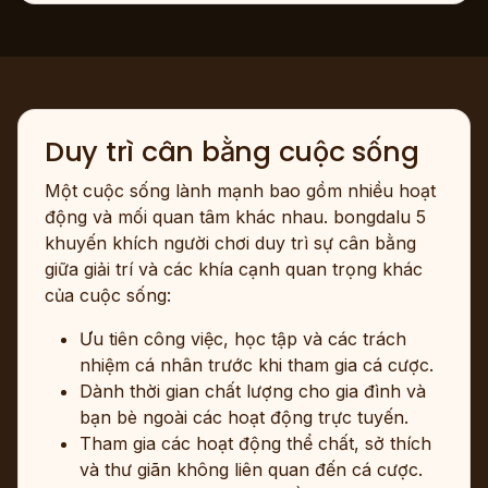
Duy trì cân bằng cuộc sống
Một cuộc sống lành mạnh bao gồm nhiều hoạt
động và mối quan tâm khác nhau. bongdalu 5
khuyến khích người chơi duy trì sự cân bằng
giữa giải trí và các khía cạnh quan trọng khác
của cuộc sống:
Ưu tiên công việc, học tập và các trách
nhiệm cá nhân trước khi tham gia cá cược.
Dành thời gian chất lượng cho gia đình và
bạn bè ngoài các hoạt động trực tuyến.
Tham gia các hoạt động thể chất, sở thích
và thư giãn không liên quan đến cá cược.