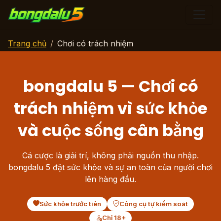
Trang chủ
Chơi có trách nhiệm
bongdalu 5 — Chơi có
trách nhiệm vì sức khỏe
và cuộc sống cân bằng
Cá cược là giải trí, không phải nguồn thu nhập.
bongdalu 5 đặt sức khỏe và sự an toàn của người chơi
lên hàng đầu.
Sức khỏe trước tiên
Công cụ tự kiểm soát
Chỉ 18+